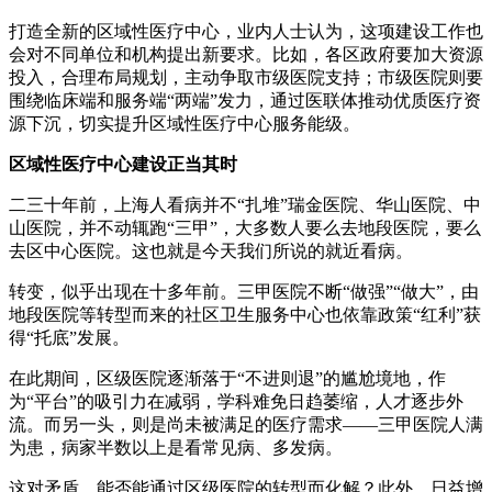
打造全新的区域性医疗中心，业内人士认为，这项建设工作也
会对不同单位和机构提出新要求。比如，各区政府要加大资源
投入，合理布局规划，主动争取市级医院支持；市级医院则要
围绕临床端和服务端“两端”发力，通过医联体推动优质医疗资
源下沉，切实提升区域性医疗中心服务能级。
区域性医疗中心建设正当其时
二三十年前，上海人看病并不“扎堆”瑞金医院、华山医院、中
山医院，并不动辄跑“三甲”，大多数人要么去地段医院，要么
去区中心医院。这也就是今天我们所说的就近看病。
转变，似乎出现在十多年前。三甲医院不断“做强”“做大”，由
地段医院等转型而来的社区卫生服务中心也依靠政策“红利”获
得“托底”发展。
在此期间，区级医院逐渐落于“不进则退”的尴尬境地，作
为“平台”的吸引力在减弱，学科难免日趋萎缩，人才逐步外
流。而另一头，则是尚未被满足的医疗需求——三甲医院人满
为患，病家半数以上是看常见病、多发病。
这对矛盾，能否能通过区级医院的转型而化解？此外，日益增