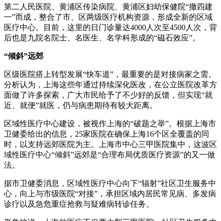
第二人民医院、黄浦区传染病院、黄浦区妇幼保健院“撤四建
一”而成，整合了市、区两级医疗机构资源，形成全新的区域
医疗中心。目前，这里的日门诊量达4000人次至4500人次，背
后也是九院名院士、名医生、名学科形成的“磁石效应”。
“倾斜”远郊
区级医院搭上转型发展“快车道”，最重要的是对接病家之需。
分析认为，上海这些年通过持续深化医改，在公立医院改革方
面做了许多探索，广大市民给予了不少好的反馈，但实现“就
近、就便”就医，仍与病患期待有较大距离。
区域性医疗中心建设，被视作上海的“破题之举”。根据上海市
卫健委给出的信息，25家医院在确保上海16个区全覆盖的同
时，以支持远郊医院为主。上海市中心三甲医院集中，这波区
域性医疗中心“倾斜”远郊是“合理布局优质医疗资源”的又一做
法。
据市卫健委消息，区域性医疗中心向下“辐射”社区卫生服务中
心，向上与市级医院“对接”，承担区域内居民常见病、多发病
诊疗以及急危重症抢救与疑难病转诊任务。