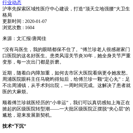
行业动态
沪率先探索区域性医疗中心建设，打造“顶天立地强腰”大卫生
格局
更新时间 : 2020-01-07
浏览次数 : 1604
来源：文汇报/唐闻佳
“没有马医生，我的眼睛都保不住了。”傅兰珍老人很感谢家门
口医院的这名好医生。患类风湿关节炎30年，她全身关节严重
变形，每一次出门都是折磨。
近期，随着白内障加重，如何去市区大医院看病更令她发愁。
周浦医院眼科主任马晓昀得知后，给傅兰珍一颗“定心丸”：足
不出周浦镇，从手术到出院，一周时间完成。这解决了患者就
医的大麻烦。
顺着傅兰珍就医经历的“小幸运”，我们可以真切感知上海正在
掀起的区级医院转型潮——一大批区级医院正摆脱“夹心层”的
尴尬，迎来发展新契机。
技术“下沉”