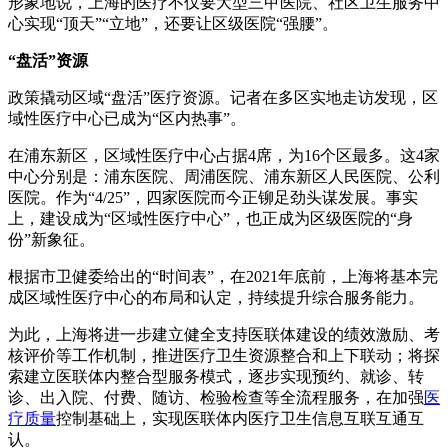
形象地说，上海的医疗不仅要大型三甲医院、社区卫生服务中
心实现“顶天”“立地”，还要让区级医院“强腰”。
“盘活”资源
政策撬动区域“盘活”医疗资源。记者在多区实地走访发现，区
域性医疗中心已成为“区内热事”。
在浦东新区，区域性医疗中心占据4席，为16个区最多。这4家
中心分别是：浦东医院、周浦医院、浦东新区人民医院、公利
医院。作为“4/25”，四家医院而今正铆足劲头谋发展。事实
上，建设成为“区域性医疗中心”，也正成为区级医院的“身
份”新象征。
根据市卫健委给出的“时间表”，在2021年底前，上海将基本完
成区域性医疗中心的布局和认定，持续提升综合服务能力。
为此，上海将进一步建立健全支持医联体建设的绩效激励、考
核评价等工作机制，推进医疗卫生资源整合和上下联动；将探
索建立医联体内整合型服务模式，逐步实现预约、就诊、转
诊、出入院、付费、随访、检验检查等全流程服务，在加强
医
疗质量
控制基础上，实现医联体内医疗卫生信息互联互通互
认。